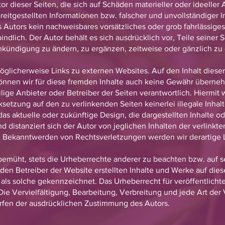
 dieser Seiten, die sich auf Schäden materieller oder ideeller 
eitgestellten Informationen bzw. falscher und unvollständiger 
 Autors kein nachweisbares vorsätzliches oder grob fahrlässiges
indlich. Der Autor behält es sich ausdrücklich vor, Teile seiner
kündigung zu ändern, zu ergänzen, zeitweise oder gänzlich zu 
öglicherweise Links zu externen Websites. Auf den Inhalt diese
 können wir für diese fremden Inhalte auch keine Gewähr überneh
eilige Anbieter oder Betreiber der Seiten verantwortlich. Hiermit
nksetzung auf den zu verlinkenden Seiten keinerlei illegale Inha
 das aktuelle oder zukünftige Design, die dargestellten Inhalte o
 distanziert sich der Autor von jeglichen Inhalten der verlinkte
i Bekanntwerden von Rechtsverletzungen werden wir derartige
bemüht, stets die Urheberrechte anderer zu beachten bzw. auf sel
den Betreiber der Website erstellten Inhalte und Werke auf die
 als solche gekennzeichnet. Das Urheberrecht für veröffentlichte
. Die Vervielfältigung, Bearbeitung, Verbreitung und jede Art de
fen der ausdrücklichen Zustimmung des Autors.