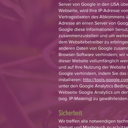
Server von Google in den USA über
Webseite, wird Ihre IP-Adresse vo
Vertragsstaaten des Abkommens übe
Adresse an einen Server von Googl
Google diese Informationen benut
zusammenzustellen und um weiter
dem Websitebetreiber zu erbringen
anderen Daten von Google zusamme
Browser-Software verhindern; wir w
dieser Website vollumfänglich we
und auf Ihre Nutzung der Website 
Google verhindern, indem Sie das
installieren:
http://tools.google.c
unter den Google Analytics Bedingu
Webseite Google Analytics um den
(sog. IP-Masking) zu gewährleisten
Sicherheit
Wir treffen alle notwendigen tec
Verlust und Missbrauch zu schütze