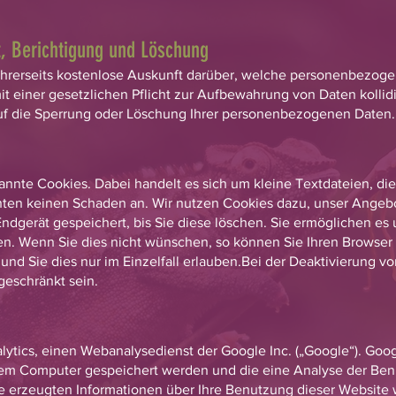
t, Berichtigung und Löschung
g Ihrerseits kostenlose Auskunft darüber, welche personenbezog
t einer gesetzlichen Pflicht zur Aufbewahrung von Daten kollidi
auf die Sperrung oder Löschung Ihrer personenbezogenen Daten.
nte Cookies. Dabei handelt es sich um kleine Textdateien, die 
hten keinen Schaden an. Wir nutzen Cookies dazu, unser Angebot
ndgerät gespeichert, bis Sie diese löschen. Sie ermöglichen es
 Wenn Sie dies nicht wünschen, so können Sie Ihren Browser so
und Sie dies nur im Einzelfall erlauben.Bei der Deaktivierung v
geschränkt sein.
ytics, einen Webanalysedienst der Google Inc. („Google“). Goog
hrem Computer gespeichert werden und die eine Analyse der Be
e erzeugten Informationen über Ihre Benutzung dieser Website 