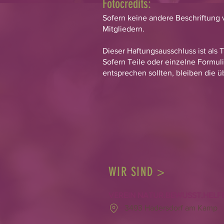
Fotocredits:
Sofern keine andere Beschriftung 
Mitgliedern.
Dieser Haftungsausschluss ist als
Sofern Teile oder einzelne Formuli
entsprechen sollten, bleiben die ü
WIR SIND >
VEREIN NATUR.BEWUSST.HEL
3493 Hadersdorf am Kamp