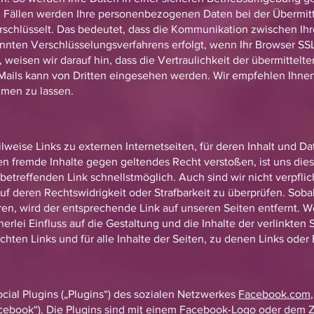
en Fällen werden Ihre personenbezogenen Daten bei der Übermitt
erschlüsselt. Das bedeutet, dass die Kommunikation zwischen 
nnten Verschlüsselungsverfahrens erfolgt, wenn Ihr Browser SSL 
, weisen wir darauf hin, dass die Vertraulichkeit der übermittelt
E-Mails kann von Dritten eingesehen werden. Wir empfehlen Ihnen
mmen zu lassen.
ilweise Links zu externen Internetseiten, für deren Inhalt und D
 fremde Inhalte gegen geltendes Recht verstoßen, ist uns dies
etreffenden Link schnellstmöglich. Auch sind wir nicht verpfli
uf deren Rechtswidrigkeit oder Strafbarkeit zu überprüfen. Sob
hren, wird der entsprechende Link auf unseren Seiten entfernt. 
erlei Einfluss auf die Gestaltung und die Inhalte der verlinkten 
hten Links und für alle Inhalte der Seiten, zu denen Links oder
ocial Plugins („Plugins“) des sozialen Netzwerkes
Facebook.com
acebook“). Die Plugins sind mit einem Facebook-Logo oder dem 